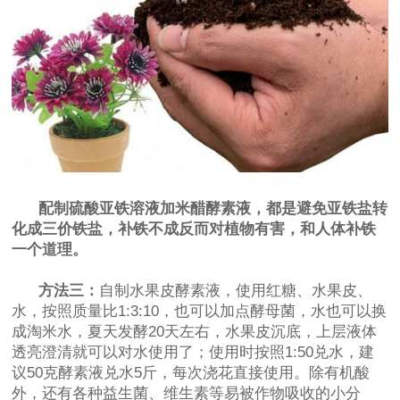
配制硫酸亚铁溶液加米醋酵素液，都是避免亚铁盐转
化成三价铁盐，补铁不成反而对植物有害，和人体补铁
一个道理。
方法三：
自制水果皮酵素液，使用红糖、水果皮、
水，按照质量比1:3:10，也可以加点酵母菌，水也可以换
成淘米水，夏天发酵20天左右，水果皮沉底，上层液体
透亮澄清就可以对水使用了；使用时按照1:50兑水，建
议50克酵素液兑水5斤，每次浇花直接使用。除有机酸
外，还有各种益生菌、维生素等易被作物吸收的小分